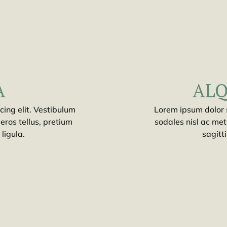
A
ALQ
ing elit. Vestibulum
Lorem ipsum dolor s
eros tellus, pretium
sodales nisl ac met
 ligula.
sagitti